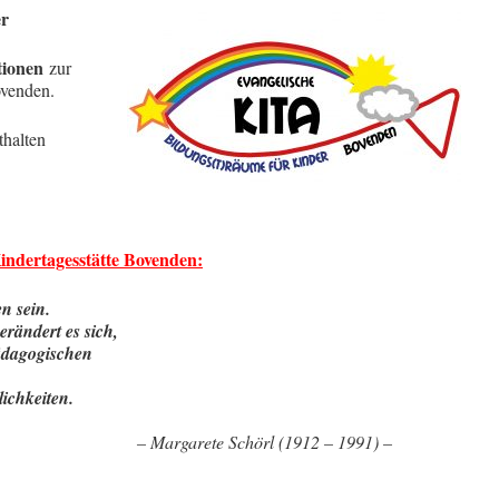
er
tionen
zur
ovenden.
thalten
indertagesstätte Bovenden:
n sein.
erändert es sich,
pädagogischen
ichkeiten.
chörl (1912 – 1991) –