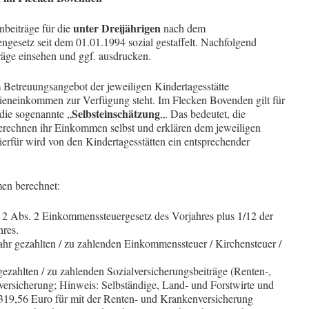
unter Dreijährigen
nbeiträge für die
nach dem
ngesetz seit dem 01.01.1994 sozial gestaffelt. Nachfolgend
räge einsehen und ggf. ausdrucken.
m Betreuungsangebot der jeweiligen Kindertagesstätte
lieneinkommen zur Verfügung steht. Im Flecken Bovenden gilt für
Selbsteinschätzung
 die sogenannte „
„. Das bedeutet, die
erechnen ihr Einkommen selbst und erklären dem jeweiligen
ierfür wird von den Kindertagesstätten ein entsprechender
en berechnet:
§ 2 Abs. 2 Einkommenssteuergesetz des Vorjahres plus 1/12 der
hres.
ahr gezahlten / zu zahlenden Einkommenssteuer / Kirchensteuer /
ezahlten / zu zahlenden Sozialversicherungsbeiträge (Renten-,
versicherung; Hinweis: Selbständige, Land- und Forstwirte und
319,56 Euro für mit der Renten- und Krankenversicherung