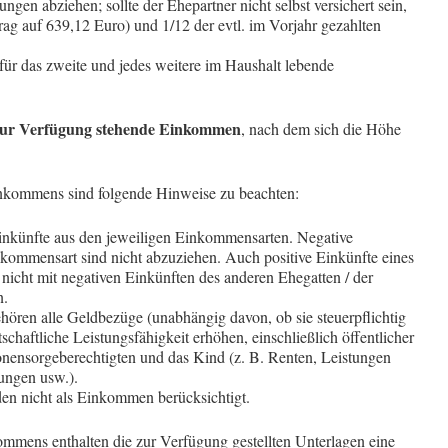
gen abziehen; sollte der Ehepartner nicht selbst versichert sein,
ag auf 639,12 Euro) und 1/12 der evtl. im Vorjahr gezahlten
für das zweite und jedes weitere im Haushalt lebende
zur Verfügung stehende Einkommen
, nach dem sich die Höhe
nkommens sind folgende Hinweise zu beachten:
inkünfte aus den jeweiligen Einkommensarten. Negative
nkommensart sind nicht abzuziehen. Auch positive Einkünfte eines
d nicht mit negativen Einkünften des anderen Ehegatten / der
n.
ören alle Geldbezüge (unabhängig davon, ob sie steuerpflichtig
rtschaftliche Leistungsfähigkeit erhöhen, einschließlich öffentlicher
sonensorgeberechtigten und das Kind (z. B. Renten, Leistungen
ungen usw.).
en nicht als Einkommen berücksichtigt.
mmens enthalten die zur Verfügung gestellten Unterlagen eine