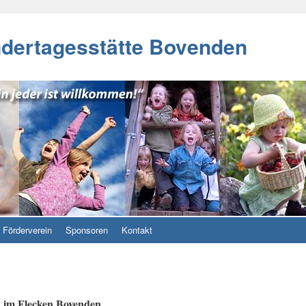
ndertagesstätte Bovenden
Förderverein
Sponsoren
Kontakt
n im Flecken Bovenden