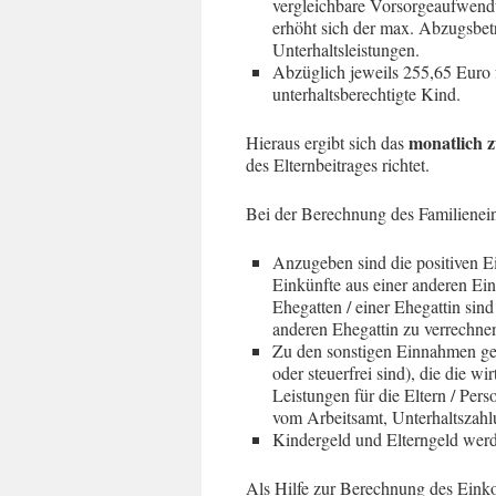
vergleichbare Vorsorgeaufwendun
erhöht sich der max. Abzugsbetr
Unterhaltsleistungen.
Abzüglich jeweils 255,65 Euro 
unterhaltsberechtigte Kind.
monatlich 
Hieraus ergibt sich das
des Elternbeitrages richtet.
Bei der Berechnung des Familienei
Anzugeben sind die positiven E
Einkünfte aus einer anderen Ei
Ehegatten / einer Ehegattin sin
anderen Ehegattin zu verrechne
Zu den sonstigen Einnahmen geh
oder steuerfrei sind), die die wi
Leistungen für die Eltern / Per
vom Arbeitsamt, Unterhaltszahl
Kindergeld und Elterngeld werd
Als Hilfe zur Berechnung des Einko